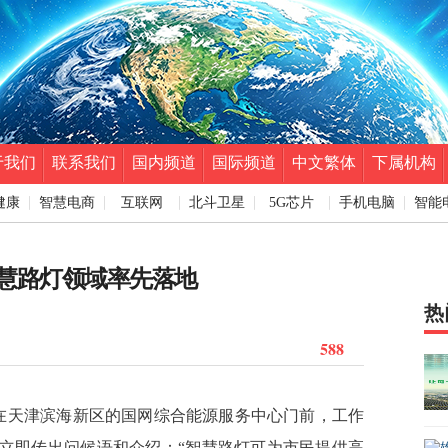
于我们
联系我们
国内频道
国际频道
中文繁体
下属机构
健康
智慧电商
互联网
北斗卫星
5G芯片
手机电脑
智能
慧路灯领域率先落地
热
588
）在天津滨海新区的国网综合能源服务中心门前，工作
上立即传出问候语和介绍：“智慧路灯可为市民提供高