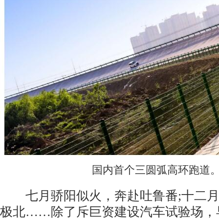
国内首个三圆弧高环跑道
七月骄阳似火，奔赴吐鲁番;十二月
极北……除了斥巨资建设汽车试验场，早