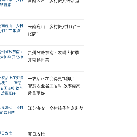
河南孟津：乡村振兴谱新篇
云南巍山：乡村振兴打好“三
张牌”
贵州省黔东南：农耕大忙季
开屯梯田美
干农活正在变得更“聪明”——
智慧农业省工省时 效率更高
质量更好
江苏海安：乡村孩子的京剧梦
夏日农忙