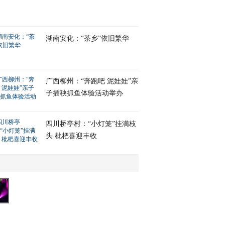
湖南安化：“茶乡”依旧繁华
广西柳州：“奔跑吧 泥娃娃”亲
子插秧抓鱼体验活动举办
四川桥亭村：“小灯笼”挂满枝
头 枇杷喜迎丰收