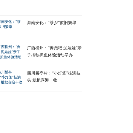
湖南安化：“茶乡”依旧繁华
广西柳州：“奔跑吧 泥娃娃”亲
子插秧抓鱼体验活动举办
四川桥亭村：“小灯笼”挂满枝
头 枇杷喜迎丰收