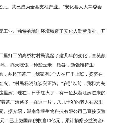
税收3亿元。茶已成为全县支柱产业。”安化县人大常委会
无工业。独特的地理环境铸造了安化人勤劳质朴、开
厂里打工的高桥村村民说起了这几年的变化，喜笑颜
旱地，靠天吃饭，种些玉米、稻谷，勉强维持生
园基地，办起了茶厂，我家有3个人在厂里上班，婆婆在
红火。”村民杨晓红谈兴正浓。“在那以前，我和丈夫
这里嫁。现在，日子红火了，有一位从浙江嫁过来的
守着茶厂活路多，在这一片，八九十岁的老人在家里
元。据介绍，湖南华莱生物科技有限公司已直接安置
5亿元；已上缴国家税收逾10亿元，累计捐赠公益资金6