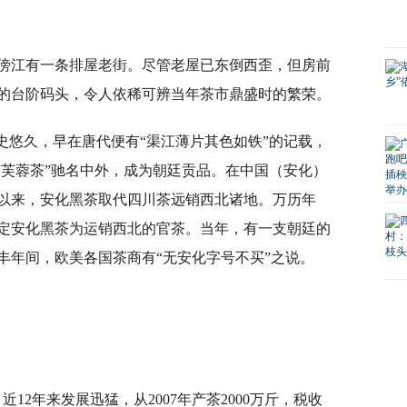
傍江有一条排屋老街。尽管老屋已东倒西歪，但房前
的台阶码头，令人依稀可辨当年茶市鼎盛时的繁荣。
史悠久，早在唐代便有“渠江薄片其色如铁”的记载，
“芙蓉茶”驰名中外，成为朝廷贡品。在中国（安化）
以来，安化黑茶取代四川茶远销西北诸地。万历年
定安化黑茶为运销西北的官茶。当年，有一支朝廷的
丰年间，欧美各国茶商有“无安化字号不买”之说。
12年来发展迅猛，从2007年产茶2000万斤，税收