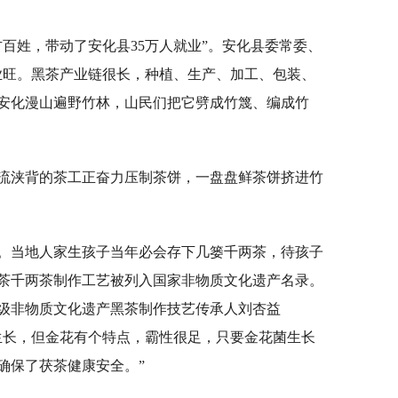
百姓，带动了安化县35万人就业”。安化县委常委、
业旺。黑茶产业链很长，种植、生产、加工、包装、
安化漫山遍野竹林，山民们把它劈成竹篾、编成竹
流浃背的茶工正奋力压制茶饼，一盘盘鲜茶饼挤进竹
。当地人家生孩子当年必会存下几篓千两茶，待孩子
黑茶千两茶制作工艺被列入国家非物质文化遗产名录。
级非物质文化遗产黑茶制作技艺传承人刘杏益
生长，但金花有个特点，霸性很足，只要金花菌生长
确保了茯茶健康安全。”