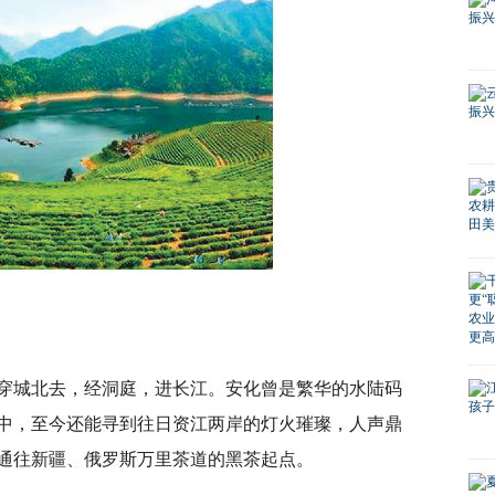
穿城北去，经洞庭，进长江。安化曾是繁华的水陆码
中，至今还能寻到往日资江两岸的灯火璀璨，人声鼎
通往新疆、俄罗斯万里茶道的黑茶起点。