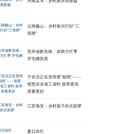
河南孟津：乡村振兴谱新篇
云南巍山：乡村振兴打好“三
张牌”
贵州省黔东南：农耕大忙季
开屯梯田美
干农活正在变得更“聪明”——
智慧农业省工省时 效率更高
质量更好
江苏海安：乡村孩子的京剧梦
夏日农忙