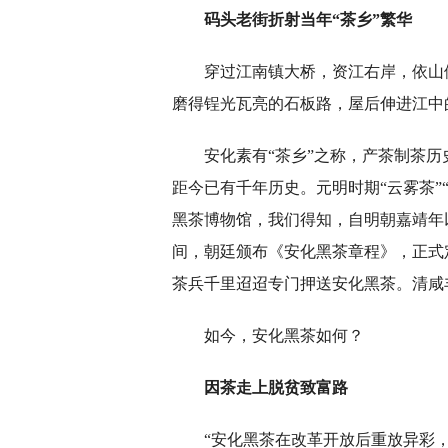
码头老街折射当年“茶乡”繁华
穿过江南镇大桥，资江右岸，依山
磨得锃光瓦亮的石板路，屋后伸进江中
安化素有“茶乡”之称，产茶制茶历
距今已有千年历史。元明时期“云雾茶”
黑茶博物馆，我们得知，自明朝嘉靖年
间，朝廷颁布《安化黑茶章程》，正式
茶兵千里迢迢专门押送安化黑茶。清咸
如今，安化黑茶如何？
因茶走上脱贫致富路
“安化黑茶在改革开放后重放异彩，近